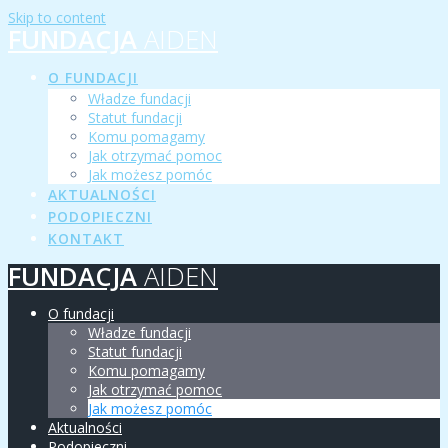
Skip to content
FUNDACJA
AIDEN
O FUNDACJI
Władze fundacji
Statut fundacji
Komu pomagamy
Jak otrzymać pomoc
Jak możesz pomóc
AKTUALNOŚCI
PODOPIECZNI
KONTAKT
FUNDACJA
AIDEN
O fundacji
Władze fundacji
Statut fundacji
Komu pomagamy
Jak otrzymać pomoc
Jak możesz pomóc
Aktualności
Podopieczni